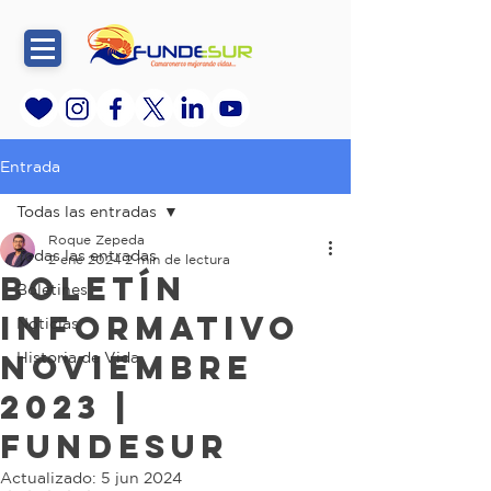
Entrada
Todas las entradas
Roque Zepeda
Todas las entradas
2 ene 2024
2 min de lectura
Boletín
Boletines
Informativo
Noticias
Noviembre
Historia de Vida
2023 |
FundeSur
Actualizado:
5 jun 2024