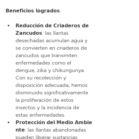
𝗕𝗲𝗻𝗲𝗳𝗶𝗰𝗶𝗼𝘀 𝗹𝗼𝗴𝗿𝗮𝗱𝗼𝘀:
𝗥𝗲𝗱𝘂𝗰𝗰𝗶𝗼́𝗻 𝗱𝗲 𝗖𝗿𝗶𝗮𝗱𝗲𝗿𝗼𝘀 𝗱𝗲 
𝗭𝗮𝗻𝗰𝘂𝗱𝗼𝘀: las llantas 
desechadas acumulan agua y 
se convierten en criaderos de 
zancudos que transmiten 
enfermedades como el 
dengue, zika y chikungunya. 
Con su recolección y 
disposición adecuada, hemos 
disminuido significativamente 
la proliferación de estos 
insectos y la incidencia de 
estas enfermedades.
𝗣𝗿𝗼𝘁𝗲𝗰𝗰𝗶𝗼́𝗻 𝗱𝗲𝗹 𝗠𝗲𝗱𝗶𝗼 𝗔𝗺𝗯𝗶𝗲
𝗻𝘁𝗲: las llantas abandonadas 
pueden liberar sustancias 