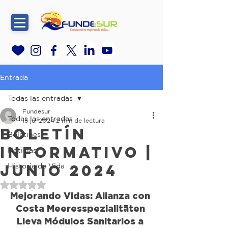
Entrada
Todas las entradas
Fundesur
Todas las entradas
15 jul 2024
2 min de lectura
Boletín
Boletines
informativo |
Noticias
Junio 2024
Historia de Vida
Obtuvo NaN de 5 estrellas.
Mejorando Vidas: Alianza con 
Costa Meeresspezialitäten 
Lleva Módulos Sanitarios a 