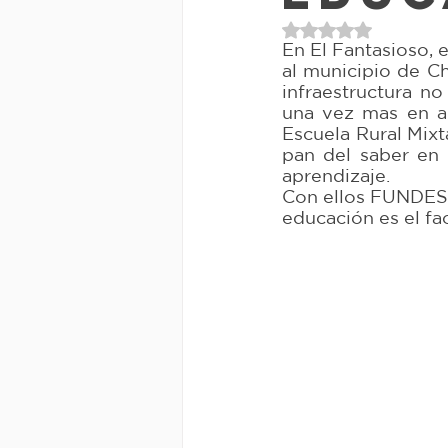
Obtuvo NaN de 5 e
En El Fantasioso,
al municipio de C
infraestructura n
una vez mas en al
Escuela Rural Mixt
pan del saber en 
aprendizaje. 
Con ellos FUNDESU
educación es el fa