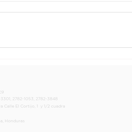
Fundesur
¡E
Realiza
Mo
Seguimiento al
Es
Proyecto de
Ja
Agua en Pueblo
Ni
Nuevo
O
Ch
rg
-3301, 2782-1053, 2782-3848
a Calle El Cortijo, 1 y 1/2 cuadra
ca, Honduras