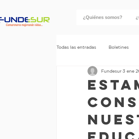
¿Quiénes somos?
¿
Todas las entradas
Boletines
Fundesur
3 ene 
ESTA
CONS
NUES
EDUC