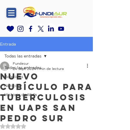
Entrada
Todas las entradas
Fundesur
Todas las entradas
24 sept 2024
1 min de lectura
Nuevo
Boletines
Cubículo para
Noticias
Tuberculosis
Historia de Vida
en UAPS San
Pedro Sur
Obtuvo NaN de 5 estrellas.