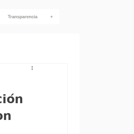
Transparencia
+
𝗶𝗼́𝗻
𝗻