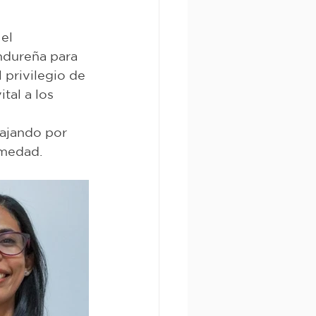
el 
ndureña para 
 privilegio de 
tal a los 
ajando por 
rmedad.