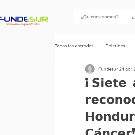
¿Quiénes somos?
¿
Todas las entradas
Boletines
Fundesur
24 abr 
¡𝗦𝗶𝗲𝘁𝗲 
𝗿𝗲𝗰𝗼𝗻𝗼
𝗛𝗼𝗻𝗱𝘂𝗿
𝗖𝗮́𝗻𝗰𝗲𝗿