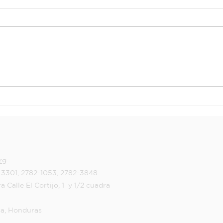
Fundesur
¡E
Realiza
Mo
Seguimiento al
Es
Proyecto de
Ja
Agua en Pueblo
Ni
Nuevo
O
Ch
rg
-3301, 2782-1053, 2782-3848
a Calle El Cortijo, 1 y 1/2 cuadra
ca, Honduras