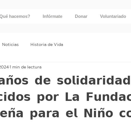
Qué hacemos?
Infórmate
Donar
Voluntariado
Noticias
Historia de Vida
2024
1 min de lectura
𝗻̃𝗼𝘀 𝗱𝗲 𝘀𝗼𝗹𝗶𝗱𝗮𝗿𝗶𝗱𝗮𝗱
𝗰𝗶𝗱𝗼𝘀 𝗽𝗼𝗿 𝗟𝗮 𝗙𝘂𝗻𝗱𝗮𝗰
𝗲𝗻̃𝗮 𝗽𝗮𝗿𝗮 𝗲𝗹 𝗡𝗶𝗻̃𝗼 𝗰
!