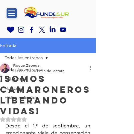
Entrada
Todas las entradas
Roque Zepeda
Todas las entradas
20 ene 2024
1 min de lectura
¡Somos
Boletines
camaroneros
Noticias
liberando
Historia de Vida
vidas!
Obtuvo NaN de 5 estrellas.
Desde el 1.º de septiembre, un 
emocionante viaje de conservación 