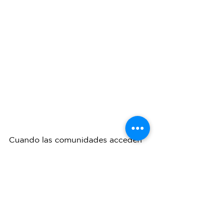
Cuando las comunidades acceden 
a condiciones adecuadas, la 
dignidad deja de ser un concepto 
abstracto y se convierte en 
experiencia diaria. Se convierte en 
bienestar. En autonomía. En salud 
preventiva. En tranquilidad mental.