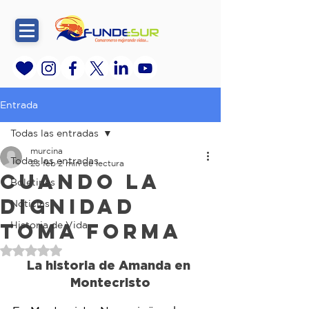
Entrada
Todas las entradas
murcina
Todas las entradas
23 feb
2 min de lectura
Cuando la
Boletines
dignidad
Noticias
toma forma
Historia de Vida
Obtuvo NaN de 5 estrellas.
La historia de Amanda en 
Montecristo