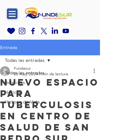
Entrada
Todas las entradas
Fundesur
Todas las entradas
25 may 2024
1 min de lectura
Nuevo Espacio
Boletines
para
Noticias
Tuberculosis
Historia de Vida
en Centro de
Salud de San
Pedro Sur